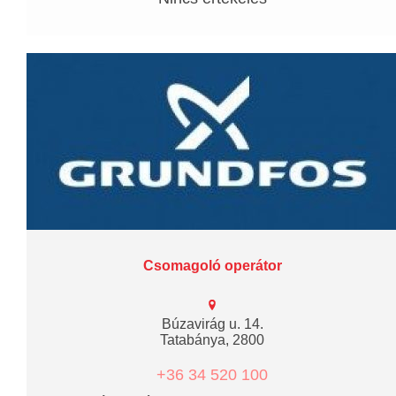
Csomagoló operátor
Búzavirág u. 14.
Tatabánya, 2800
+36 34 520 100