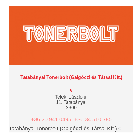
Tatabányai Tonerbolt (Galgóczi és Társai Kft.)
Teleki László u.
11. Tatabánya,
2800
+36 20 941 0495; +36 34 510 785
Tatabányai Tonerbolt (Galgóczi és Társai Kft.) 0