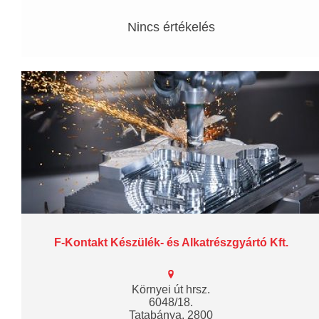
Nincs értékelés
F-Kontakt Készülék- és Alkatrészgyártó Kft.
Környei út hrsz.
6048/18.
Tatabánya, 2800