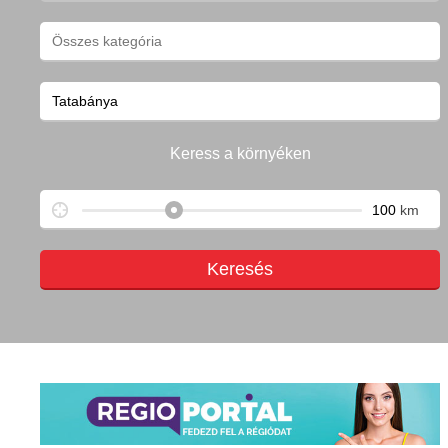
Keress a környéken
km