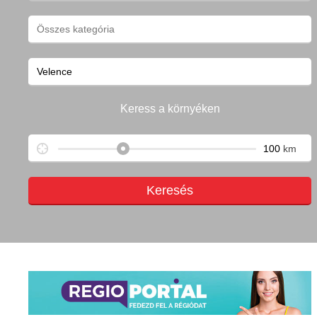
Keress a környéken
km