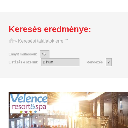
Keresés eredménye:
Főoldal
»
Keresési találatok erre ""
Ennyit mutasson:
Listázás e szerint:
Rendezés