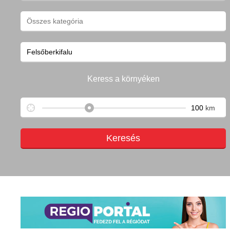
Keress a környéken
km