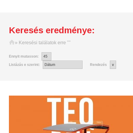
Keresés eredménye:
Főoldal
»
Keresési találatok erre ""
Ennyit mutasson:
Listázás e szerint:
Rendezés