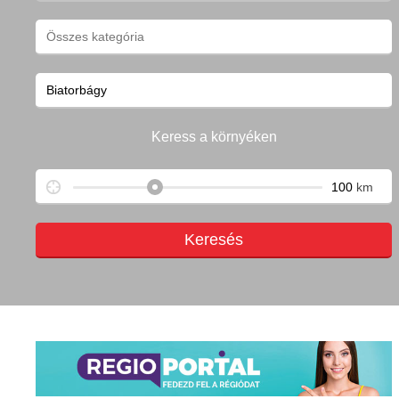
Keress a környéken
km