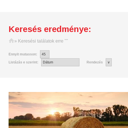
Keresés eredménye:
Főoldal
»
Keresési találatok erre ""
Ennyit mutasson:
Listázás e szerint:
Rendezés