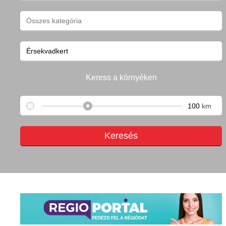
Keress a környéken
km