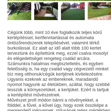
Cégünk több, mint 10 éve foglalkozik teljes körű
kertépítéssel, kertfenntartással és automata
öntözőrendszerek telepítésével, valamint térkő
burkolással. Ez alatt az idő alatt több 100 kertet
terveztünk és építettünk meg, ezzel csalva mosolyt
és elégedettséget rengeteg család arcára.
Számunkra hatalmas megtiszteltetés, és egyben
felelősség is, ha egy család vagy cégvezető minket
bíz meg otthonuk/cégük kertjének kivitelezésére.
Ugyanis ezeknek az embereknek, maradandó
nyomot hagyunk az életükben, azáltal, hogy szebbé
tesszük a környezetüket, a kertjüket. Ezért is tartjuk
a kertépítést művészetnek.
Művészet profi módon bánni a növényekkel, a
földdel, a fűvel, a kővel úgy, hogy ezek összképe a
megrendelő igényeinek, stílusának teljes mértékben