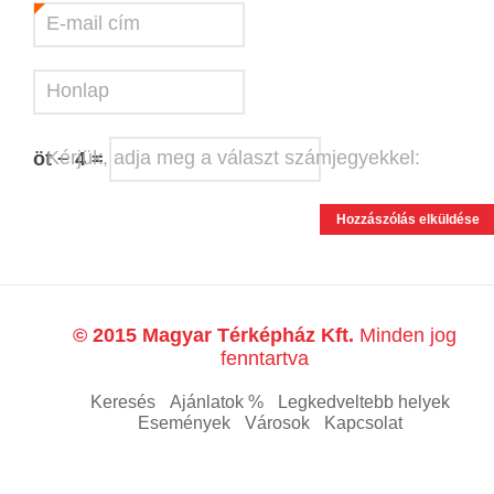
E-mail cím
*
Honlap
Kérjük, adja meg a választ számjegyekkel:
öt − 4 =
© 2015 Magyar Térképház Kft.
Minden jog
fenntartva
Keresés
Ajánlatok %
Legkedveltebb helyek
Események
Városok
Kapcsolat