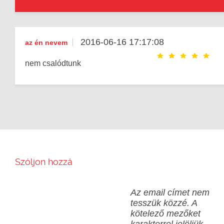
2016-06-16 17:17:08
az én nevem
nem csalódtunk
Szóljon hozzá
Az email címet nem
tesszük közzé.
A
kötelező mezőket
karakterrel jelöljük.