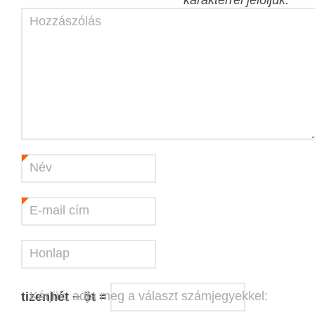
Hozzászólás
Név
*
E-mail cím
*
Honlap
Kérjük, adja meg a választ számjegyekkel:
tizenhét − öt =