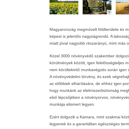
Magyarország megművelt földterülete és m
képest is jelentős nagyságrendű. A lakos
miatt jóval nagyobb részarányú, mint más 
Közel 3000 növényvédő szakember dolgozik
körülmények között, igen felelősségteljes
nem körültekintő munkavégzés során igen sok
A növényvédelmi törvény, és ezek végrehaj
az előbbiek elhárítására, de ehhez igen po
hogy munkánk az élelmiszerbiztonság meg
első lépcsőjében a növényorvos, növényvéd
munkája elismert legyen.
Ezért dolgozik a Kamara, mint szakmai közt
legyenek és a garantáltan egészséges term