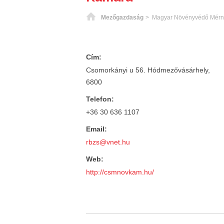
Főoldal
Mezőgazdaság
> Magyar Növényvédő Mérnö
Cím:
Csomorkányi u 56. Hódmezővásárhely,
6800
Telefon:
+36 30 636 1107
Email:
rbzs@vnet.hu
Web:
http://csmnovkam.hu/