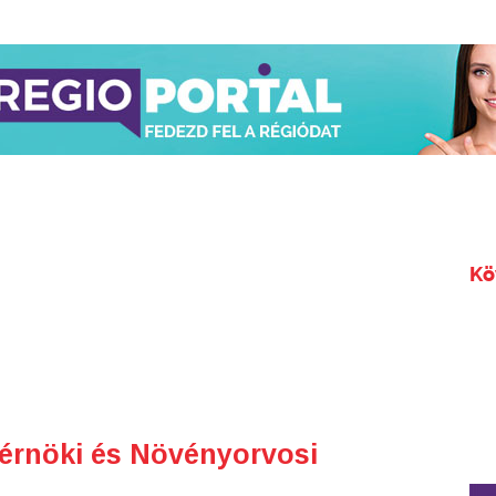
Kö
rnöki és Növényorvosi