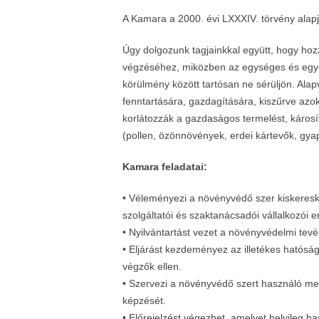
A Kamara a 2000. évi LXXXIV. törvény alapján
Úgy dolgozunk tagjainkkal együtt, hogy ho
végzéséhez, miközben az egységes és eg
körülmény között tartósan ne sérüljön. Al
fenntartására, gazdagítására, kiszűrve azo
korlátozzák a gazdaságos termelést, károsí
(pollen, özönnövények, erdei kártevők, gyap
Kamara feladatai:
• Véleményezi a növényvédő szer kiskeresk
szolgáltatói és szaktanácsadói vállalkozói 
• Nyilvántartást vezet a növényvédelmi tevé
• Eljárást kezdeményez az illetékes hatóság
végzők ellen.
• Szervezi a növényvédő szert használó m
képzését.
• Előrejelzést végezhet, amelyet helyileg h