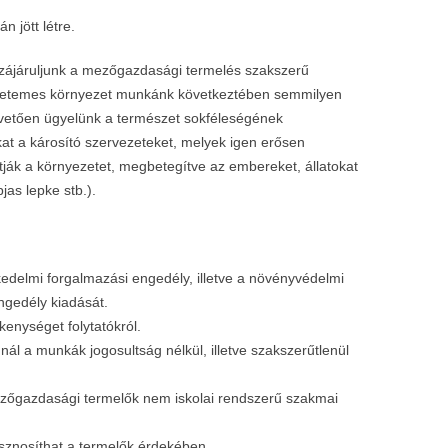
 jött létre.
zzájáruljunk a mezőgazdasági termelés szakszerű
yetemes környezet munkánk következtében semmilyen
apvetően ügyelünk a természet sokféleségének
kat a károsító szervezeteket, melyek igen erősen
tják a környezetet, megbetegítve az embereket, állatokat
jas lepke stb.).
edelmi forgalmazási engedély, illetve a növényvédelmi
engedély kiadását.
kenységet folytatókról.
nál a munkák jogosultság nélkül, illetve szakszerűtlenül
ezőgazdasági termelők nem iskolai rendszerű szakmai
asznosíthat a termelők érdekében.