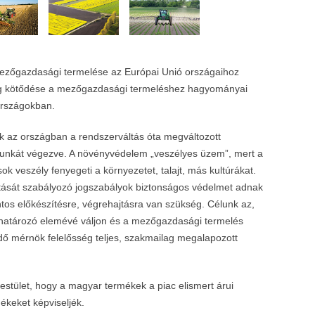
ezőgazdasági termelése az Európai Unió országaihoz
ság kötődése a mezőgazdasági termeléshez hagyományai
országokban.
 az országban a rendszerváltás óta megváltozott
 munkát végezve. A növényvédelem „veszélyes üzem”, mert a
 veszély fenyegeti a környezetet, talajt, más kultúrákat.
tását szabályozó jogszabályok biztonságos védelmet adnak
ntos előkészítésre, végrehajtásra van szükség. Célunk az,
határozó elemévé váljon és a mezőgazdasági termelés
ő mérnök felelősség teljes, szakmailag megalapozott
estület, hogy a magyar termékek a piac elismert árui
ékeket képviseljék.