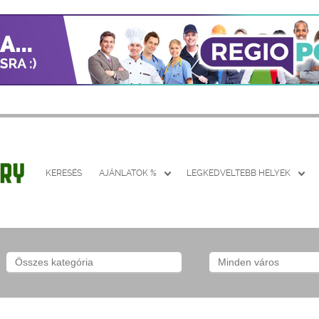
KERESÉS
AJÁNLATOK %
LEGKEDVELTEBB HELYEK