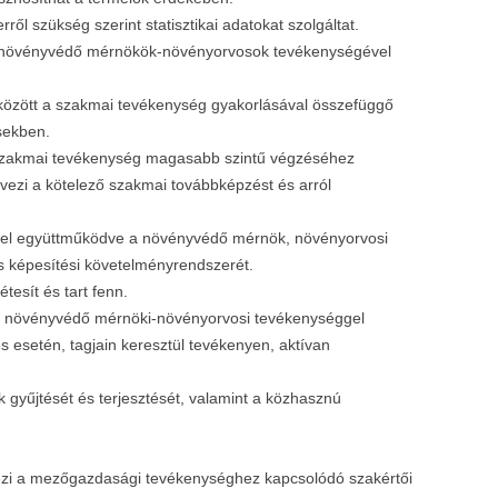
ről szükség szerint statisztikai adatokat szolgáltat.
 növényvédő mérnökök-növényorvosok tevékenységével
ai között a szakmai tevékenység gyakorlásával összefüggő
ésekben.
 szakmai tevékenység magasabb szintű végzéséhez
vezi a kötelező szakmai továbbképzést és arról
kkel együttműködve a növényvédő mérnök, növényorvosi
 képesítési követelményrendszerét.
étesít és tart fenn.
 a növényvédő mérnöki-növényorvosi tevékenységgel
esetén, tagjain keresztül tevékenyen, aktívan
 gyűjtését és terjesztését, valamint a közhasznú
ezi a mezőgazdasági tevékenységhez kapcsolódó szakértői