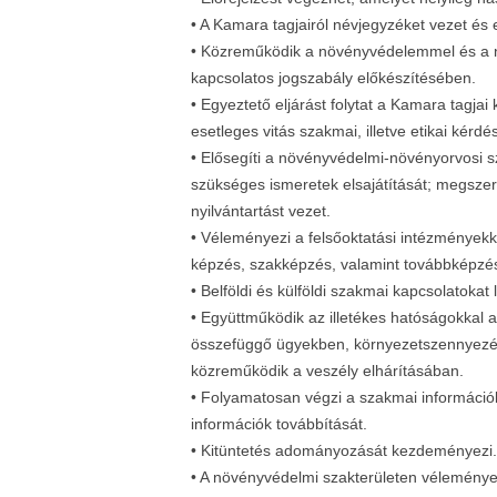
• A Kamara tagjairól névjegyzéket vezet és er
• Közreműködik a növényvédelemmel és a
kapcsolatos jogszabály előkészítésében.
• Egyeztető eljárást folytat a Kamara tagj
esetleges vitás szakmai, illetve etikai kérd
• Elősegíti a növényvédelmi-növényorvosi
szükséges ismeretek elsajátítását; megszer
nyilvántartást vezet.
• Véleményezi a felsőoktatási intézménye
képzés, szakképzés, valamint továbbképzés
• Belföldi és külföldi szakmai kapcsolatokat l
• Együttműködik az illetékes hatóságokkal
összefüggő ügyekben, környezetszennyezés 
közreműködik a veszély elhárításában.
• Folyamatosan végzi a szakmai információk
információk továbbítását.
• Kitüntetés adományozását kezdeményezi.
• A növényvédelmi szakterületen vélemény