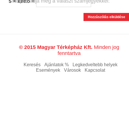
Kérjük, adja meg a választ számjegyekkel:
5 × kettő =
© 2015 Magyar Térképház Kft.
Minden jog
fenntartva
Keresés
Ajánlatok %
Legkedveltebb helyek
Események
Városok
Kapcsolat