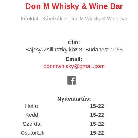
Don M Whisky & Wine Bar
Főoldal
Kávézók
> Don M Whisky & Wine Bar
Cím:
Bajcsy-Zsilinszky köz 3. Budapest 1065
Email:
donmwhisky@gmail.com
Nyitvatartás:
Hétfő:
15-22
Kedd:
15-22
Szerda:
15-22
Csütörtök
15-22