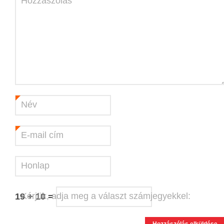
Hozzászólás
Név
*
E-mail cím
*
Honlap
Kérjük, adja meg a választ számjegyekkel:
19 + 10 =