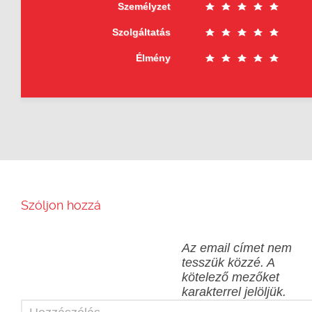
Személyzet
Szolgáltatás
Élmény
Szóljon hozzá
Az email címet nem
tesszük közzé.
A
kötelező mezőket
karakterrel jelöljük.