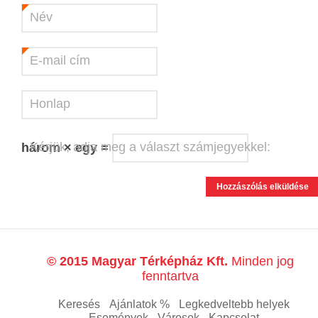
Név
*
E-mail cím
*
Honlap
Kérjük, adja meg a választ számjegyekkel:
három × egy =
© 2015 Magyar Térképház Kft.
Minden jog
fenntartva
Keresés
Ajánlatok %
Legkedveltebb helyek
Események
Városok
Kapcsolat