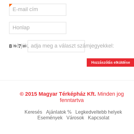
E-mail cím
*
Honlap
Kérjük, adja meg a választ számjegyekkel:
8 + 7 =
© 2015 Magyar Térképház Kft.
Minden jog
fenntartva
Keresés
Ajánlatok %
Legkedveltebb helyek
Események
Városok
Kapcsolat