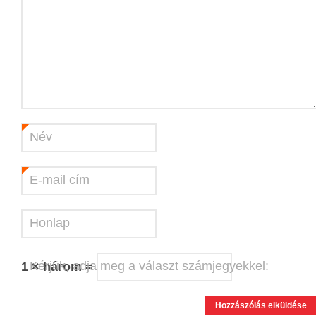
Név
*
E-mail cím
*
Honlap
Kérjük, adja meg a választ számjegyekkel:
1 × három =