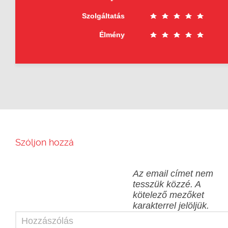
Szolgáltatás
Élmény
Szóljon hozzá
Az email címet nem
tesszük közzé.
A
kötelező mezőket
karakterrel jelöljük.
Hozzászólás