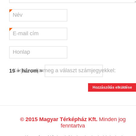
Név
*
E-mail cím
*
Honlap
Kérjük, adja meg a választ számjegyekkel:
19 + három =
© 2015 Magyar Térképház Kft.
Minden jog
fenntartva