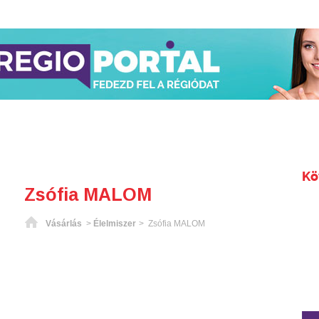
Kö
Zsófia MALOM
Főoldal
Vásárlás
>
Élelmiszer
> Zsófia MALOM