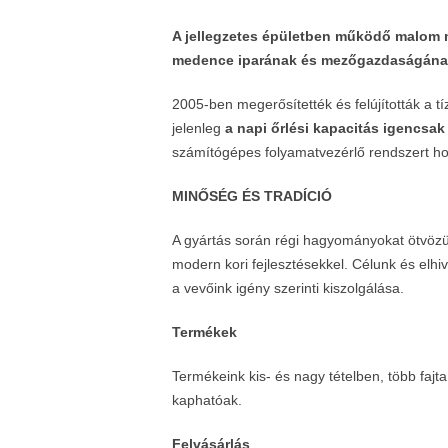
A jellegzetes épületben működő malom m
medence iparának és mezőgazdaságána
2005-ben megerősítették és felújították a 
jelenleg
a napi őrlési kapacitás igencsak
számítógépes folyamatvezérlő rendszert hoz
MINŐSÉG ÉS TRADÍCIÓ
A gyártás során régi hagyományokat ötvöz
modern kori fejlesztésekkel. Célunk és elhi
a vevőink igény szerinti kiszolgálása.
Termékek
Termékeink kis- és nagy tételben, több fajta
kaphatóak.
Felvásárlás