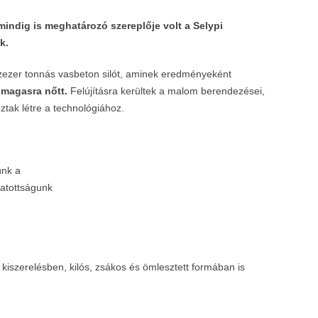
indig is meghatározó szereplője volt a Selypi
k.
tízezer tonnás vasbeton silót, aminek eredményeként
 magasra nőtt.
Felújításra kerültek a malom berendezései,
tak létre a technológiához.
ünk a
vatottságunk
 kiszerelésben, kilós, zsákos és ömlesztett formában is