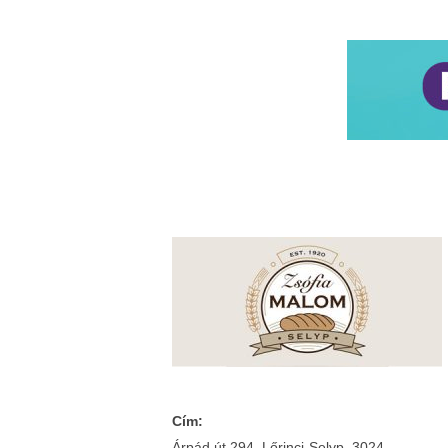
Cím:
Árpád út 294. Lőrinci-Selyp, 3024