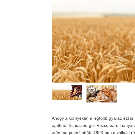
Ahogy a környéken a legtöbb gyárat, ezt is
építtető, Schossberger Rezső báró leányáról
után magánosították. 1993-ban a vállalat r