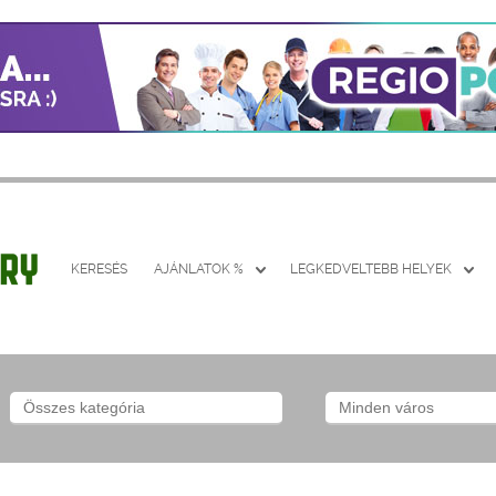
KERESÉS
AJÁNLATOK %
LEGKEDVELTEBB HELYEK