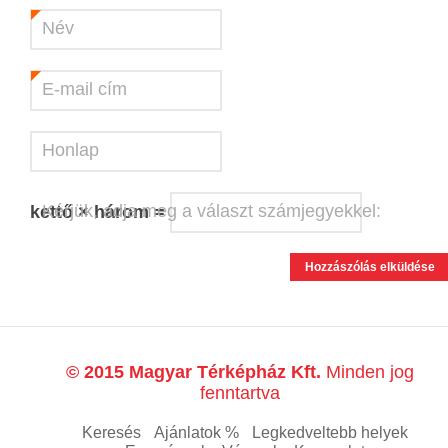
Név
*
E-mail cím
*
Honlap
Kérjük, adja meg a választ számjegyekkel:
kettő × három =
© 2015 Magyar Térképház Kft.
Minden jog
fenntartva
Keresés
Ajánlatok %
Legkedveltebb helyek