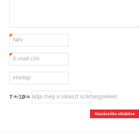
Név
*
E-mail cím
*
Honlap
Kérjük, adja meg a választ számjegyekkel:
7 + 10 =