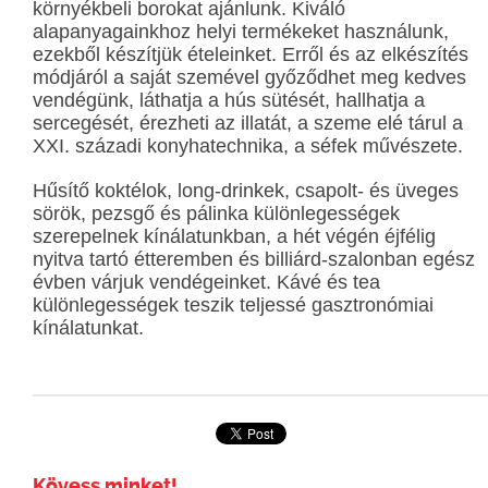
környékbeli borokat ajánlunk. Kiváló
alapanyagainkhoz helyi termékeket használunk,
ezekből készítjük ételeinket. Erről és az elkészítés
módjáról a saját szemével győződhet meg kedves
vendégünk, láthatja a hús sütését, hallhatja a
sercegését, érezheti az illatát, a szeme elé tárul a
XXI. századi konyhatechnika, a séfek művészete.
Hűsítő koktélok, long-drinkek, csapolt- és üveges
sörök, pezsgő és pálinka különlegességek
szerepelnek kínálatunkban, a hét végén éjfélig
nyitva tartó étteremben és billiárd-szalonban egész
évben várjuk vendégeinket. Kávé és tea
különlegességek teszik teljessé gasztronómiai
kínálatunkat.
Kövess minket!