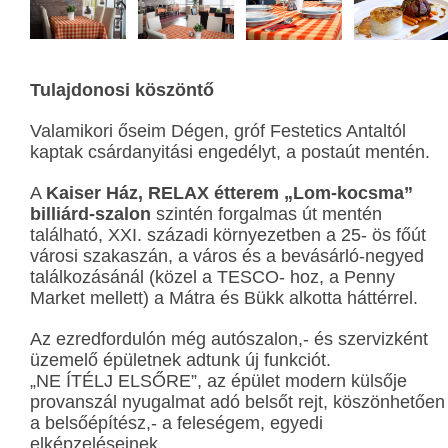
Tulajdonosi köszöntő
Valamikori őseim Dégen, gróf Festetics Antaltól
kaptak csárdanyitási engedélyt, a postaút mentén.
A
Kaiser Ház, RELAX étterem „Lom-kocsma”
billiárd-szalon
szintén forgalmas út mentén
található, XXI. századi környezetben a 25- ös főút
városi szakaszán, a város és a bevásárló-negyed
találkozásánál (közel a TESCO- hoz, a Penny
Market mellett) a Mátra és Bükk alkotta háttérrel.
Az ezredfordulón még autószalon,- és szervizként
üzemelő épületnek adtunk új funkciót.
„NE ÍTÉLJ ELSŐRE”, az épület modern külsője
provanszál nyugalmat adó belsőt rejt, köszönhetően
a belsőépítész,- a feleségem, egyedi
elképzeléseinek.