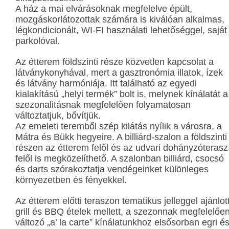
A ház a mai elvárásoknak megfelelve épült,
mozgáskorlátozottak számára is kiválóan alkalmas,
légkondicionált, WI-FI használati lehetőséggel, saját
parkolóval.
Az étterem földszinti része közvetlen kapcsolat a
látványkonyhával, mert a gasztronómia illatok, ízek
és látvány harmóniája. Itt található az egyedi
kialakítású „helyi termék” bolt is, melynek kínálatát a
szezonalitásnak megfelelően folyamatosan
változtatjuk, bővítjük.
Az emeleti teremből szép kilátás nyílik a városra, a
Mátra és Bükk hegyeire. A billiárd-szalon a földszinti
részen az étterem felől és az udvari dohányzóterasz
felől is megközelíthető. A szalonban billiárd, csocsó
és darts szórakoztatja vendégeinket különleges
környezetben és fényekkel.
Az étterem előtti teraszon tematikus jelleggel ajánlot
grill és BBQ ételek mellett, a szezonnak megfelelőe
változó „a’ la carte” kínálatunkhoz elsősorban egri é