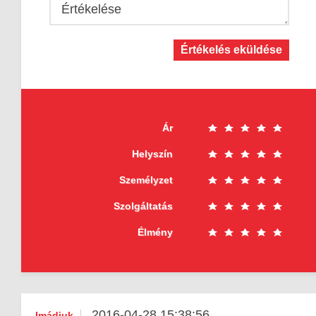
Értékelése
Értékelés eküldése
Ár
Helyszín
Személyzet
Szolgáltatás
Élmény
2016-04-28 15:38:56
Imádjuk