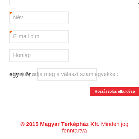
Név
*
E-mail cím
*
Honlap
Kérjük, adja meg a választ számjegyekkel:
egy × öt =
© 2015 Magyar Térképház Kft.
Minden jog
fenntartva