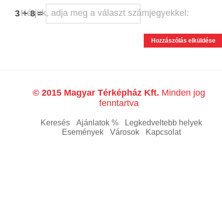
Kérjük, adja meg a választ számjegyekkel:
3 + 8 =
© 2015 Magyar Térképház Kft.
Minden jog
fenntartva
Keresés
Ajánlatok %
Legkedveltebb helyek
Események
Városok
Kapcsolat