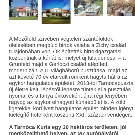
A Mezőföld szívében végtelen szántóföldek
ölelésében megbújó birtok valaha a Zichy család
tulajdonában volt. Ők építették birtokigazgatási
központnak a kúriát is, melyet új tulajdonosai – a
Grünfeld majd a Gerlóczi család átépített,
modernizált. A II. világháború pusztítása, majd az
azt követő 70 év elárvult romként hagyta hátra az
egykor hangulatos épületet. 2013-tól Tarnócapuszta
új életre kelt, lépésről-lépésre tűntek el a pusztulás
nyomai és a tanya ékköveként újra régi fényében
ragyog az egykor elhagyott kúriaépület is. A zöld
ligetekkel körülvett hangulatos épület minden igényt
kielégítő hotelként köszönti XXI. századi vendégeit.
A Tarnóca Kúria egy 30 hektáros területen, jól
megközelíthető helyen, az M7 autópályától