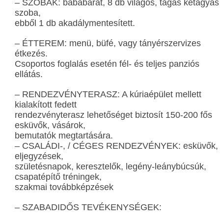
– SZOBÁK: bababarát, 8 db világos, tágas kétágyas
szoba,
ebből 1 db akadálymentesített.
– ÉTTEREM: menü, büfé, vagy tányérszervizes
étkezés.
Csoportos foglalás esetén fél- és teljes panziós
ellátás.
– RENDEZVÉNYTERASZ: A kúriaépület mellett
kialakított fedett
rendezvényterasz lehetőséget biztosít 150-200 fős
esküvők, vásárok,
bemutatók megtartására.
– CSALÁDI-, / CÉGES RENDEZVÉNYEK: esküvők,
eljegyzések,
születésnapok, keresztelők, legény-leánybúcsúk,
csapatépítő tréningek,
szakmai továbbképzések
– SZABADIDŐS TEVÉKENYSÉGEK: