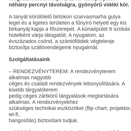
néhány percnyi távolságra, gyönyörű vidéki kör.
A tanyát körülölelő birtokon szarvasmarha gulya
legel és a ligetes területen a fűnyíró helyett egy kis
birkanyáj kapja a főszerepet. A kúriaépület 8 szobás
hotelként várja látogatóit. A nyugalom, az
évszázados csönd, a szántóföldek végtelenje
biztosítja szállóvendégeink nyugalmát.
Szolgáltatásaink
– RENDEZVÉNYTEREM: A rendezvényterem
alkalmas nagyobb
céges és családi rendezvények lebonyolítására. A
kisebb tárgyalóterem
pedig céges zártkörű tárgyalások megtartására
alkalmas. A rendezvényekhez
szükséges technikai eszközöket (flip chart, projektor
wi-fi,
hangosítás) biztosítani tudjuk.