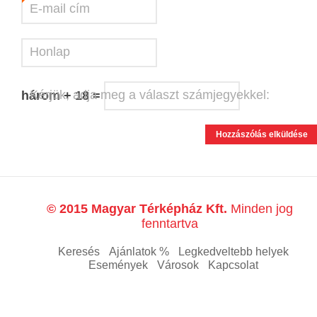
E-mail cím
*
Honlap
Kérjük, adja meg a választ számjegyekkel:
három + 18 =
© 2015 Magyar Térképház Kft.
Minden jog
fenntartva
Keresés
Ajánlatok %
Legkedveltebb helyek
Események
Városok
Kapcsolat