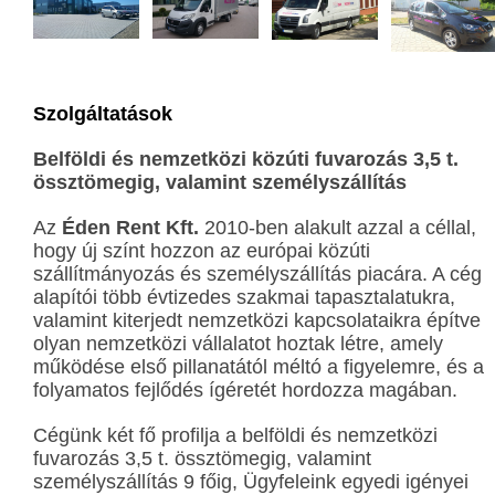
Szolgáltatások
Belföldi és nemzetközi közúti fuvarozás 3,5 t.
össztömegig, valamint s
zemélyszállítás
Az
Éden Rent Kft.
2010-ben alakult azzal a céllal,
hogy új színt hozzon az európai közúti
szállítmányozás és személyszállítás piacára. A cég
alapítói több évtizedes szakmai tapasztalatukra,
valamint kiterjedt nemzetközi kapcsolataikra építve
olyan nemzetközi vállalatot hoztak létre, amely
működése első pillanatától méltó a figyelemre, és a
folyamatos fejlődés ígéretét hordozza magában.
Cégünk két fő profilja a belföldi és nemzetközi
fuvarozás 3,5 t. össztömegig, valamint
személyszállítás 9 főig, Ügyfeleink egyedi igényei