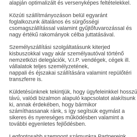
alapján optimalizált és versenyképes feltételekkel.
Közúti szállítmányozáson belül egyaránt
foglalkozunk általános és sürgősségi
csomagszállítással valamint gyűjtőfuvarozással és
nagy értékű rakományok célba juttatásával.
Személyszállítási szolgáltatásunk kiterjed
kisbuszokkal vagy akár személyautóval történő
nemzetközi delegációk, V.I.P. vendégek, cégek ill.
vállalatok teljes személyzetének,
nappali és éjszakai szállítására valamint repülőtéri
transzferre is.
Küldetésünknek tekintjük, hogy ügyfeleinkkel hossz
távú, valódi bizalmon alapuló kapcsolatot alakítsunk
ki, annak érdekében, hogy bármikor
számíthassanak ránk, s így segítsük egymást a
sikeres és nyereséges működésben valamint a
további egyenletes fejlődésben.
Legfontosabb szempont számunkra Partnereink