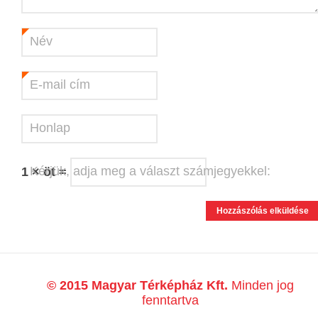
Név
*
E-mail cím
*
Honlap
Kérjük, adja meg a választ számjegyekkel:
1 × öt =
© 2015 Magyar Térképház Kft.
Minden jog
fenntartva