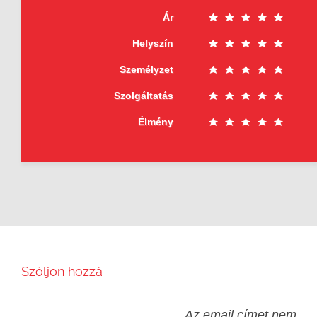
Ár
Helyszín
Személyzet
Szolgáltatás
Élmény
Szóljon hozzá
Az email címet nem