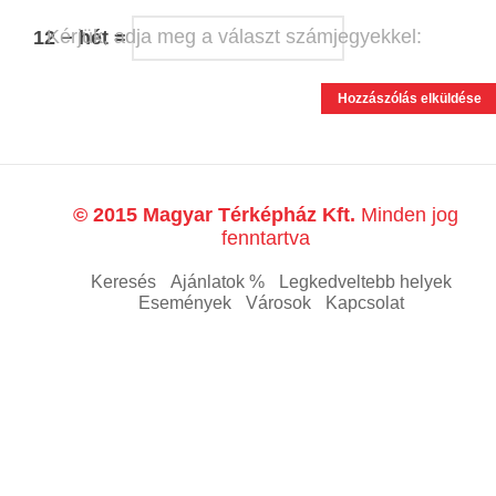
Kérjük, adja meg a választ számjegyekkel:
12 − hét =
© 2015 Magyar Térképház Kft.
Minden jog
fenntartva
Keresés
Ajánlatok %
Legkedveltebb helyek
Események
Városok
Kapcsolat