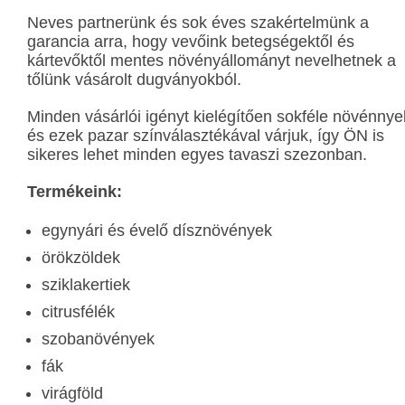
Neves partnerünk és sok éves szakértelmünk a
garancia arra, hogy vevőink betegségektől és
kártevőktől mentes növényállományt nevelhetnek a
tőlünk vásárolt dugványokból.
Minden vásárlói igényt kielégítően sokféle növénnye
és ezek pazar színválasztékával várjuk, így ÖN is
sikeres lehet minden egyes tavaszi szezonban.
Termékeink:
egynyári és évelő dísznövények
örökzöldek
sziklakertiek
citrusfélék
szobanövények
fák
virágföld