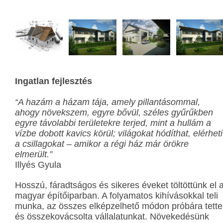
Ingatlan fejlesztés
“A hazám a házam tája, amely pillantásommal,
ahogy növekszem, egyre bővül, széles gyűrűkben
egyre távolabbi területekre terjed, mint a hullám a
vízbe dobott kavics körül; világokat hódíthat, elérheti
a csillagokat – amikor a régi ház már örökre
elmerült.”
Illyés Gyula
Hosszú, fáradtságos és sikeres éveket töltöttünk el 
magyar építőiparban. A folyamatos kihívásokkal teli
munka, az összes elképzelhető módon próbára tette
és összekovácsolta vállalatunkat. Növekedésünk