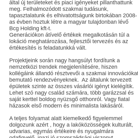
által új területeket és piaci igényeket pillanthattunk
meg. Felhalmozódott szakmai tudásunk,
tapasztalatunk és elhivatottságunk birtokában 2008-
as évben hoztuk létre a magyar tulajdonban lévő
Bcg Holding kft-t.
Generációkon átívelő értékek megalkotásán túl a
lokáció meghatározása, fejlesztői tervezés és az
értékesítés is feladatunkká vált.
Projektjeink során nagy hangsúlyt fordítunk a
nemzetközi trendek megjelenítésére, hiszen
kollégáink állandó résztvevői a szakmai innovációka
bemutató rendezvényeknek. Az általunk tervezett
épületek szinte az összes vásárlói igényt kielégítik.
Lehet szó nagy család számára, több garázzsal és
saját kerttel boldog nyüzsgő otthonról. Vagy fiatal
házasok első modern és minimalista lakásáról.
A teljes folyamat alatt kiemelkedő figyelemmel
dolgozunk azért , hogy a lakóközösségek kulturált,
udvarias, egymás értékeire és nyugalmára
odafigyelő, igazi jó szomszédsági viszonyt