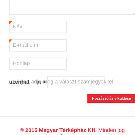
Név
*
E-mail cím
*
Honlap
Kérjük, adja meg a választ számjegyekkel:
tizenhat − öt =
© 2015 Magyar Térképház Kft.
Minden jog