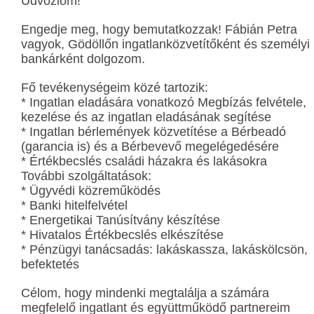
Üdvözlöm!
Engedje meg, hogy bemutatkozzak! Fábián Petra
vagyok, Gödöllőn ingatlanközvetítőként és személyi
bankárként dolgozom.
Fő tevékenységeim közé tartozik:
* Ingatlan eladására vonatkozó Megbízás felvétele,
kezelése és az ingatlan eladásának segítése
* Ingatlan bérlemények közvetítése a Bérbeadó
(garancia is) és a Bérbevevő megelégedésére
* Értékbecslés családi házakra és lakásokra
További szolgáltatások:
* Ügyvédi közreműködés
* Banki hitelfelvétel
* Energetikai Tanúsítvány készítése
* Hivatalos Értékbecslés elkészítése
* Pénzügyi tanácsadás: lakáskassza, lakáskölcsön,
befektetés
Célom, hogy mindenki megtalálja a számára
megfelelő ingatlant és együttműködő partnereim