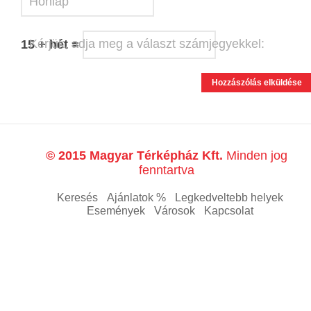
Honlap
Kérjük, adja meg a választ számjegyekkel:
15 + hét =
© 2015 Magyar Térképház Kft.
Minden jog
fenntartva
Keresés
Ajánlatok %
Legkedveltebb helyek
Események
Városok
Kapcsolat