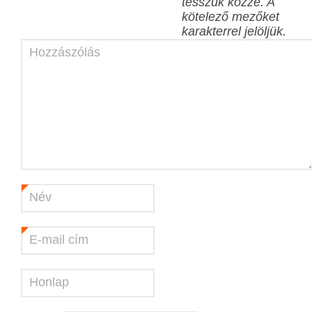
tesszük közzé.
A
kötelező mezőket
karakterrel jelöljük.
Hozzászólás
Név
*
E-mail cím
*
Honlap