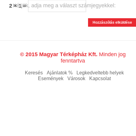
Kérjük, adja meg a választ számjegyekkel:
2 × 1 =
© 2015 Magyar Térképház Kft.
Minden jog
fenntartva
Keresés
Ajánlatok %
Legkedveltebb helyek
Események
Városok
Kapcsolat