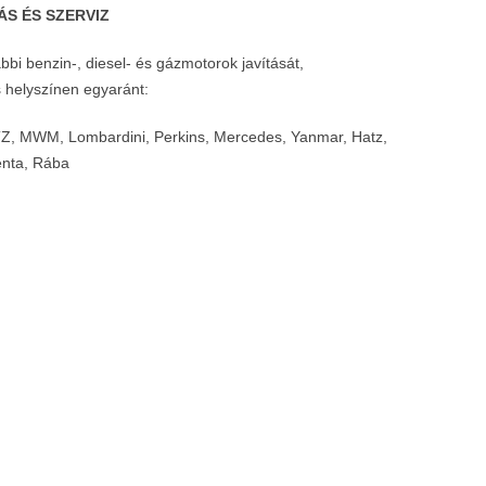
ÁS ÉS SZERVIZ
ábbi benzin-, diesel- és gázmotorok javítását,
s helyszínen egyaránt:
TZ, MWM, Lombardini, Perkins, Mercedes, Yanmar, Hatz,
enta, Rába