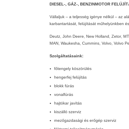
DIESEL-, GÁZ-, BENZINMOTOR FELÚJÍT
Vállaljuk – a teljesség igénye nélkül – az al
karbantartását, felújítását műhelyünkben é
Deutz, John Deere, New Holland, Zetor, M
MAN, Waukesha, Cummins, Volvo, Volvo P
Szolgáltatásaink:
főtengely köszörülés
hengerfej felújítás
blokk fúrás
vonalfúrás
hajtókar javítás
kiszálló szerviz
mezőgazdasági és erőgép szerviz