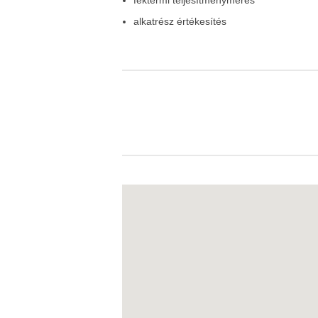
féktermi teljesítménymérés
alkatrész értékesítés