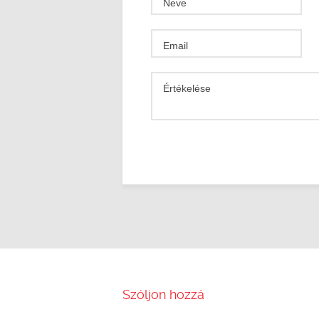
Neve
Email
Értékelése
Szóljon hozzá