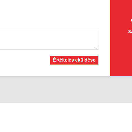
S
Értékelés eküldése