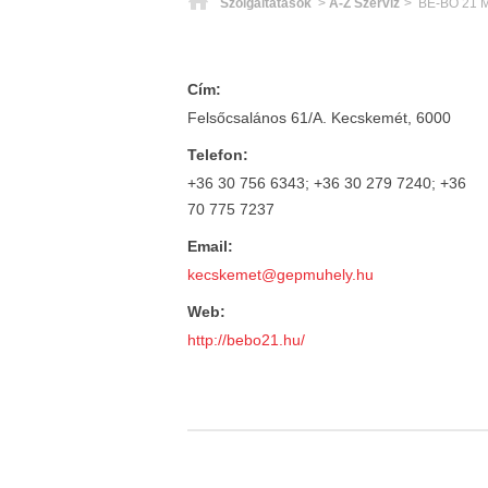
Főoldal
Szolgáltatások
>
A-Z Szerviz
> BE-BO 21 
Cím:
Felsőcsalános 61/A. Kecskemét, 6000
Telefon:
+36 30 756 6343; +36 30 279 7240; +36
70 775 7237
Email:
kecskemet@gepmuhely.hu
Web:
http://bebo21.hu/