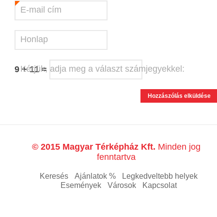
E-mail cím
*
Honlap
Kérjük, adja meg a választ számjegyekkel:
9 + 11 =
© 2015 Magyar Térképház Kft.
Minden jog
fenntartva
Keresés
Ajánlatok %
Legkedveltebb helyek
Események
Városok
Kapcsolat