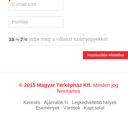
E-mail cím
*
Honlap
Kérjük, adja meg a választ számjegyekkel:
18 − 7 =
© 2015 Magyar Térképház Kft.
Minden jog
fenntartva
Keresés
Ajánlatok %
Legkedveltebb helyek
Események
Városok
Kapcsolat