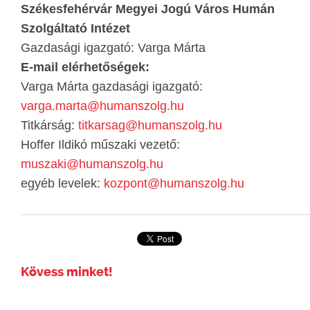
Székesfehérvár Megyei Jogú Város Humán
Szolgáltató Intézet
Gazdasági igazgató: Varga Márta
E-mail elérhetőségek:
Varga Márta gazdasági igazgató:
varga.marta@humanszolg.hu
Titkárság:
titkarsag@humanszolg.hu
Hoffer Ildikó műszaki vezető:
muszaki@humanszolg.hu
egyéb levelek:
kozpont@humanszolg.hu
Kövess minket!