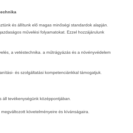
technika
sztünk és állítunk elő magas minőségi standardok alapján.
azdaságos művelési folyamatokat. Ezzel hozzájárulunk
űvelés, a vetéstechnika. a műtrágyázás és a növényvédelem
anítási- és szolgáltatási kompetenciánkkal támogatjuk.
és áll tevékenységünk középpontjában.
 megváltozott követelményeire és kívánságaira.