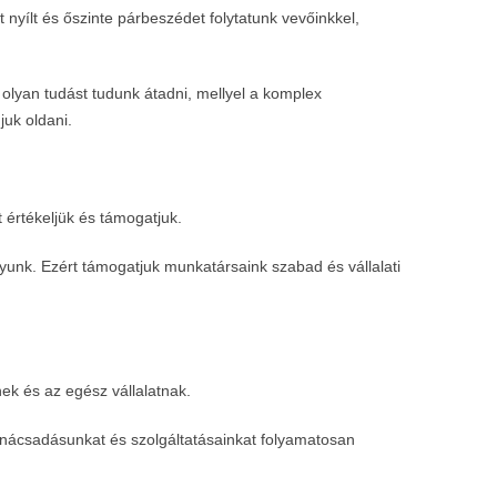
nyílt és őszinte párbeszédet folytatunk vevőinkkel,
lyan tudást tudunk átadni, mellyel a komplex
uk oldani.
 értékeljük és támogatjuk.
gyunk. Ezért támogatjuk munkatársaink szabad és vállalati
ek és az egész vállalatnak.
nácsadásunkat és szolgáltatásainkat folyamatosan