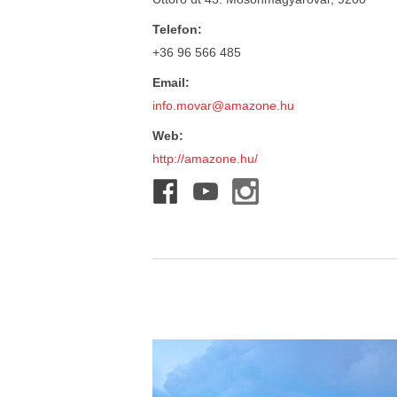
Telefon:
+36 96 566 485
Email:
info.movar@amazone.hu
Web:
http://amazone.hu/