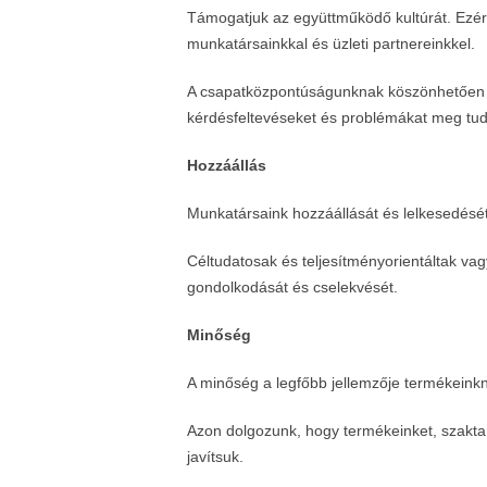
Támogatjuk az együttműködő kultúrát. Ezért 
munkatársainkkal és üzleti partnereinkkel.
A csapatközpontúságunknak köszönhetően o
kérdésfeltevéseket és problémákat meg tudj
Hozzáállás
Munkatársaink hozzáállását és lelkesedését
Céltudatosak és teljesítményorientáltak va
gondolkodását és cselekvését.
Minőség
A minőség a legfőbb jellemzője termékeinkn
Azon dolgozunk, hogy termékeinket, szakta
javítsuk.