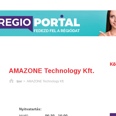
Kö
AMAZONE Technology Kft.
Főoldal
Ipar
> AMAZONE Technology Kft.
Nyitvatartás:
Hétfő:
06:30 - 16:00