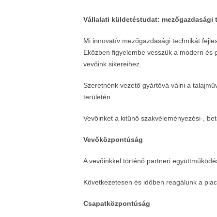
Vállalati küldetéstudat: mezőgazdasági 
Mi innovatív mezőgazdasági technikát fejle
Eközben figyelembe vesszük a modern és g
vevőink sikereihez.
Szeretnénk vezető gyártóvá válni a talajm
területén.
Vevőinket a kitűnő szakvéleményezési-, bet
Vevőközpontúság
A vevőinkkel történő partneri együttműköd
Következetesen és időben reagálunk a piac
Csapatközpontúság