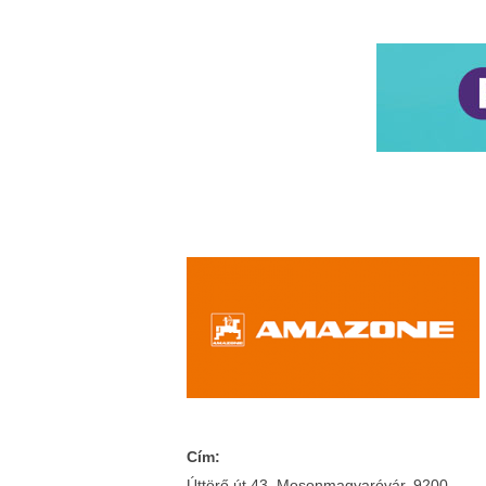
Cím:
Úttörő út 43. Mosonmagyaróvár, 9200