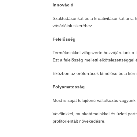
Innováció
Szaktudásunkat és a kreativitásunkat arra 
vásárlóink sikeréhez.
Felelősség
Termékeinkkel világszerte hozzájárulunk a t
Ezt a felelősség melletti elkötelezettséggel é
Eközben az erőforrások kímélése és a körn
Folyamatosság
Most is saját tulajdonú vállalkozás vagyunk
Vevőinkkel, munkatársainkkal és üzleti part
profitorientált növekedésre.