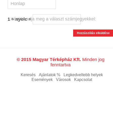
Honlap
Kérjük, adja meg a választ számjegyekkel:
1 + nyolc =
© 2015 Magyar Térképház Kft.
Minden jog
fenntartva
Keresés
Ajánlatok %
Legkedveltebb helyek
Események
Városok
Kapcsolat