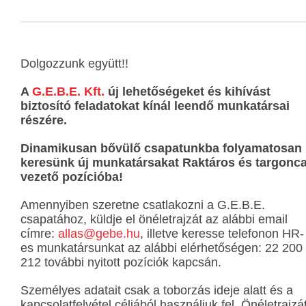
Dolgozzunk együtt!!
A
G.E.B.E. Kft.
új lehetőségeket és kihívást
biztosító feladatokat kínál leendő munkatársai
részére.
Dinamikusan bővülő csapatunkba folyamatosan
keresünk új munkatársakat Raktáros és targonc
vezető pozícióba!
Amennyiben szeretne csatlakozni a G.E.B.E.
csapatához, küldje el önéletrajzát az alábbi email
címre:
allas@gebe.hu
, illetve keresse telefonon HR-
es munkatársunkat az alábbi elérhetőségen: 22 200
212 további nyitott pozíciók kapcsán.
Személyes adatait csak a toborzás ideje alatt és a
kapcsolatfelvétel céljából használjuk fel. Önéletrajzá