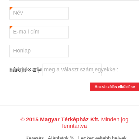
Név
*
E-mail cím
*
Honlap
Kérjük, adja meg a választ számjegyekkel:
három × 2 =
© 2015 Magyar Térképház Kft.
Minden jog
fenntartva
Keresés
Ajánlatok %
Legkedveltebb helyek