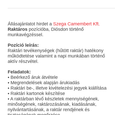
Állásajánlatot hirdet a
Szega Camembert Kft.
Raktáros
pozícióba, Diósdon történő
munkavégzéssel.
Pozíció leírás:
Raktári tevékenységek (hűtött raktár) hatékony
működtetése valamint a napi munkában történő
aktív részvétel.
Feladatok:
• Beérkező áruk átvétele
• Megrendelések alapján árukiadás
• Raktári be-, illetve kivételezési jegyek kiállítása
• Raktári kartonok készítése
• A raktárban lévő készletek mennyiségének,
minőségének, raktározásának, kiadásának,
nyilvántartásának, a raktár rendjének és
tisztaságának megőrzése