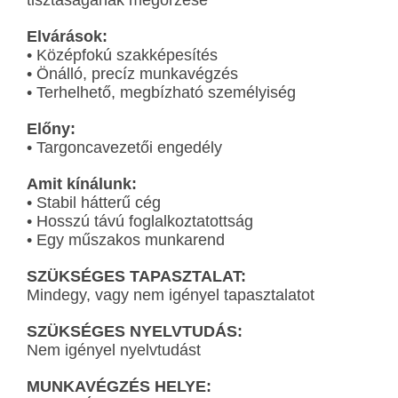
Elvárások:
• Középfokú szakképesítés
• Önálló, precíz munkavégzés
• Terhelhető, megbízható személyiség
Előny:
• Targoncavezetői engedély
Amit kínálunk:
• Stabil hátterű cég
• Hosszú távú foglalkoztatottság
• Egy műszakos munkarend
SZÜKSÉGES TAPASZTALAT:
Mindegy, vagy nem igényel tapasztalatot
SZÜKSÉGES NYELVTUDÁS:
Nem igényel nyelvtudást
MUNKAVÉGZÉS HELYE: