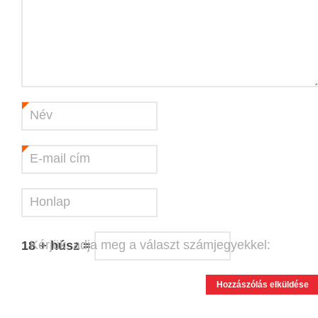
Név
*
E-mail cím
*
Honlap
Kérjük, adja meg a választ számjegyekkel:
18 + húsz =