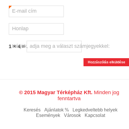
E-mail cím
*
Honlap
Kérjük, adja meg a választ számjegyekkel:
1 × 4 =
© 2015 Magyar Térképház Kft.
Minden jog
fenntartva
Keresés
Ajánlatok %
Legkedveltebb helyek
Események
Városok
Kapcsolat