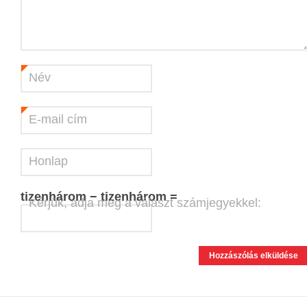
Név
*
E-mail cím
*
Honlap
tizenhárom − tizenhárom =
Kérjük, adja meg a választ számjegyekkel: