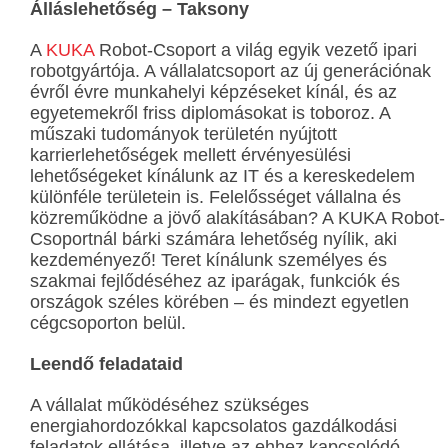
Álláslehetőség – Taksony
A
KUKA
Robot-Csoport a világ egyik vezető ipari
robotgyártója. A vállalatcsoport az új generációnak
évről évre munkahelyi képzéseket kínál, és az
egyetemekről friss diplomásokat is toboroz. A
műszaki tudományok területén nyújtott
karrierlehetőségek mellett érvényesülési
lehetőségeket kínálunk az IT és a kereskedelem
különféle területein is. Felelősséget vállalna és
közreműködne a jövő alakításában? A KUKA Robot-
Csoportnál bárki számára lehetőség nyílik, aki
kezdeményező! Teret kínálunk személyes és
szakmai fejlődéséhez az iparágak, funkciók és
országok széles körében – és mindezt egyetlen
cégcsoporton belül.
Leendő feladataid
A vállalat működéséhez szükséges
energiahordozókkal kapcsolatos gazdálkodási
feladatok ellátása, illetve az ehhez kapcsolódó