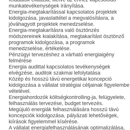
munkatevékenységek irányítása.
Energia-megtakarítással kapcsolatos projektek
kidolgozása, javaslattétel a megvalósításra, a
jóváhagyott projektek menedzselése.
Energia-megtakarításra való ösztönzés
módszereinek kialakítása, megtakarítást ösztönző
programok kidolgozása, a programok
menedzselése, értékelése.
Pénzügyi tervezéshez a várható energiaigény
felmérése
Energia audittal kapcsolatos tevékenységek
elvégzése, auditok szakmai lefolytatása
Közép és hosszú távú energetikai koncepció
kidolgozása a vállalat stratégiai céljainak figyelembe
vételével.
Energiahordozók költségkontrolling-ja, felügyelete,
felhasználás tervezése, budget tervezés.
Megújuló energiák felhasználására hosszú távú
koncepciók kidolgozása, pályázati lehetőségek,
kiírások figyelemmel kísérése.
A vállalat energiafelhasználásának optimalizálása,