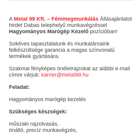
A
Metal 99 Kft. – Fémmegmunkálás
Állásajánlatot
hirdet Dabas telephelyű munkavégzéssel
Hagyományos Marógép Kezelő
pozícióban!
Sokéves tapasztalatunk és munkatársaink
felkészültsége garancia a magas színvonalú
termékek gyártására.
Szakmai fényképes önéletrajzokat az alábbi e-mail
címre várjuk:
karrier@metal99.hu
Feladat:
Hagyományos marógép kezelés
Szükséges készségek:
műszaki rajzolvasás,
önálló, precíz munkavégzés,