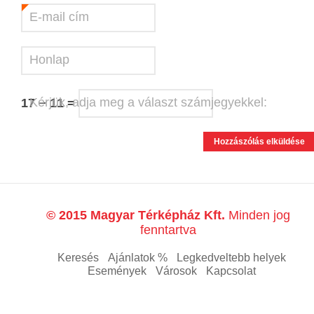
E-mail cím
*
Honlap
Kérjük, adja meg a választ számjegyekkel:
17 − 11 =
© 2015 Magyar Térképház Kft.
Minden jog
fenntartva
Keresés
Ajánlatok %
Legkedveltebb helyek
Események
Városok
Kapcsolat