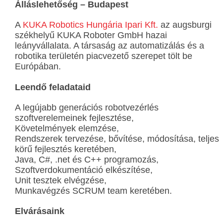
Álláslehetőség – Budapest
A
KUKA Robotics Hungária Ipari Kft.
az augsburgi
székhelyű KUKA Roboter GmbH hazai
leányvállalata. A társaság az automatizálás és a
robotika területén piacvezető szerepet tölt be
Európában.
Leendő feladataid
A legújabb generációs robotvezérlés
szoftverelemeinek fejlesztése,
Követelmények elemzése,
Rendszerek tervezése, bővítése, módosítása, teljes
körű fejlesztés keretében,
Java, C#, .net és C++ programozás,
Szoftverdokumentáció elkészítése,
Unit tesztek elvégzése,
Munkavégzés SCRUM team keretében.
Elvárásaink