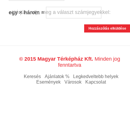
Kérjük, adja meg a választ számjegyekkel:
egy × három =
© 2015 Magyar Térképház Kft.
Minden jog
fenntartva
Keresés
Ajánlatok %
Legkedveltebb helyek
Események
Városok
Kapcsolat