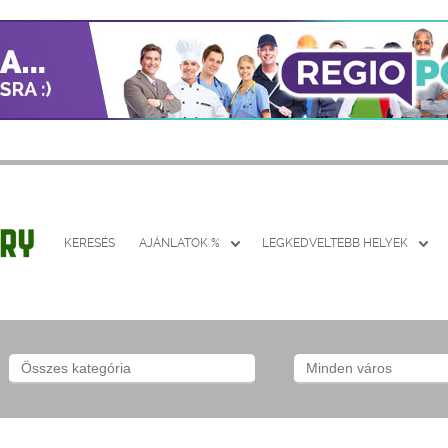
KERESÉS
AJÁNLATOK %
LEGKEDVELTEBB HELYEK