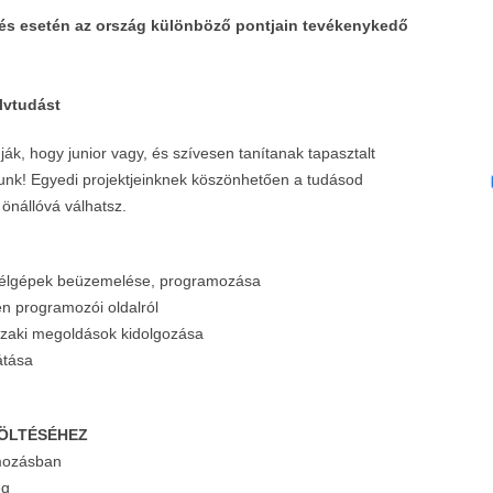
etés esetén az ország különböző pontjain tevékenykedő
lvtudást
ák, hogy junior vagy, és szívesen tanítanak tapasztalt
unk! Egyedi projektjeinknek köszönhetően a tudásod
önállóvá válhatsz.
, célgépek beüzemelése, programozása
en programozói oldalról
zaki megoldások kidolgozása
átása
TÖLTÉSÉHEZ
mozásban
ég