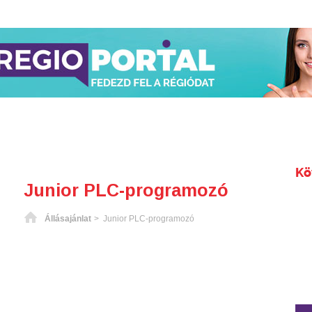
Kö
Junior PLC-programozó
Főoldal
Állásajánlat
> Junior PLC-programozó