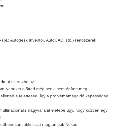
lem
(pl.: Autodesk Inventor, AutoCAD, stb.) rendszerek
rlatot szerezhetsz
amilyeneket előtted még senki sem épített meg
melletted a felettesed, így a problémamegoldó képességed
ltinacionális nagyvállalat életébe úgy, hogy közben egy
l
otthonosan, akkor azt megtanítjuk Neked