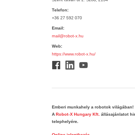
Telefon:
+36 27 592 070
Email:
mail@robot-x.hu
Web:
https://www.robot-x.hu/
Emberi munkahely a robotok világában!
A
Robot-X Hungary Kft.
állásajánlatot h
telephelyére.
Online jelentkezés