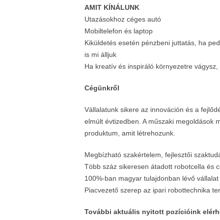
AMIT KÍNÁLUNK
Utazásokhoz céges autó
Mobiltelefon és laptop
Kiküldetés esetén pénzbeni juttatás, ha pedig
is mi álljuk
Ha kreatív és inspiráló környezetre vágysz, a 
Cégünkről
Vállalatunk sikere az innováción és a fejlőd
elmúlt évtizedben. A műszaki megoldások m
produktum, amit létrehozunk.
Megbízható szakértelem, fejlesztői szaktud
Több száz sikeresen átadott robotcella és 
100%-ban magyar tulajdonban lévő vállalat
Piacvezető szerep az ipari robottechnika te
További aktuális nyitott pozícióink elér