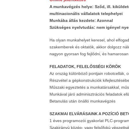
A munkavégzés helye: Sződ, ill. kiküld
multinacionális vállalatok telephelyei
Munkába állás kezdete: Azonnal
Szükséges nyelvtudás: nem igényel nye
Ha olyan munkahelyet keresel, ahol elfogadj
szakemberek és oktatók, akkor dolgozz nál
nagyon gyorsan fog fejlődni, és hamarosan 
FELADATOK, FELELŐSSÉGI KÖRÖK
Az ország különböző pontjain robotcellák
Részvétel a gépkonstrukciók kifejlesztéséb
Műszaki egyeztetés a munkatársakkal, műs
Munkával járó adminisztrációs feladatok ell
Betanulás után önálló munkavégzés
SZAKMAI ELVÁRÁSAINK A POZÍCIÓ BE
1 éves programozói gyakorlat PLC-progra
Szakirányú közép- vagy felsőfokú végzetts