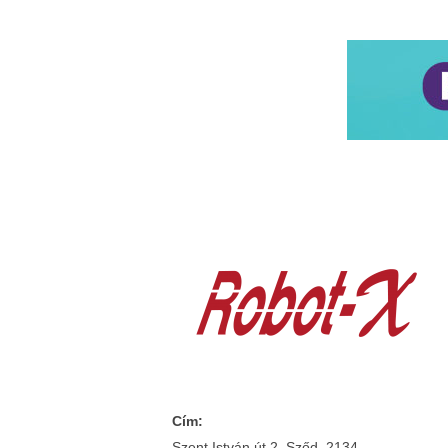
Cím:
Szent István út 2. Sződ, 2134