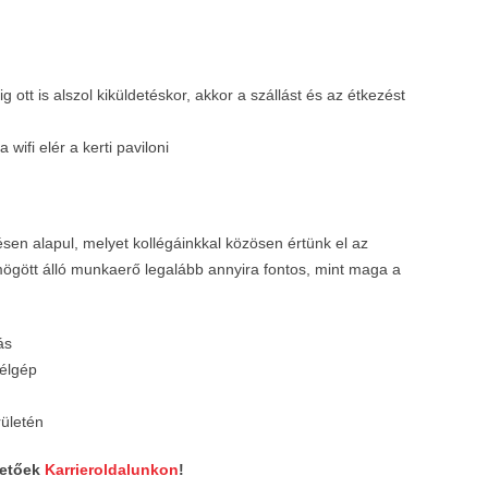
 ott is alszol kiküldetéskor, akkor a szállást és az étkezést
wifi elér a kerti paviloni
ésen alapul, melyet kollégáinkkal közösen értünk el az
ögött álló munkaerő legalább annyira fontos, mint maga a
ás
célgép
rületén
hetőek
Karrieroldalunkon
!