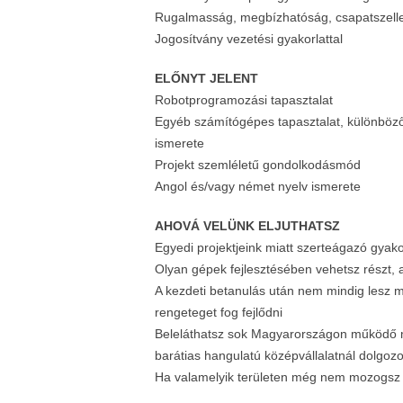
Rugalmasság, megbízhatóság, csapatszel
Jogosítvány vezetési gyakorlattal
ELŐNYT JELENT
Robotprogramozási tapasztalat
Egyéb számítógépes tapasztalat, különböző 
ismerete
Projekt szemléletű gondolkodásmód
Angol és/vagy német nyelv ismerete
AHOVÁ VELÜNK ELJUTHATSZ
Egyedi projektjeink miatt szerteágazó gyako
Olyan gépek fejlesztésében vehetsz részt, 
A kezdeti betanulás után nem mindig lesz 
rengeteget fog fejlődni
Beleláthatsz sok Magyarországon működő mu
barátias hangulatú középvállalatnál dolgozo
Ha valamelyik területen még nem mozogsz 