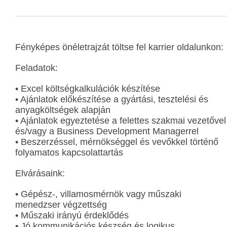
Fényképes önéletrajzát töltse fel karrier oldalunkon:
Feladatok:
• Excel költségkalkulációk készítése
• Ajánlatok előkészítése a gyártási, tesztelési és
anyagköltségek alapján
• Ajánlatok egyeztetése a felettes szakmai vezetővel
és/vagy a Business Development Managerrel
• Beszerzéssel, mérnökséggel és vevőkkel történő
folyamatos kapcsolattartás
Elvárásaink:
• Gépész-, villamosmérnök vagy műszaki
menedzser végzettség
• Műszaki irányú érdeklődés
• Jó kommunikációs készség és logikus