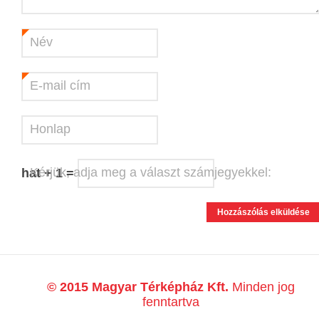
Név
*
E-mail cím
*
Honlap
Kérjük, adja meg a választ számjegyekkel:
hat + 1 =
© 2015 Magyar Térképház Kft.
Minden jog
fenntartva