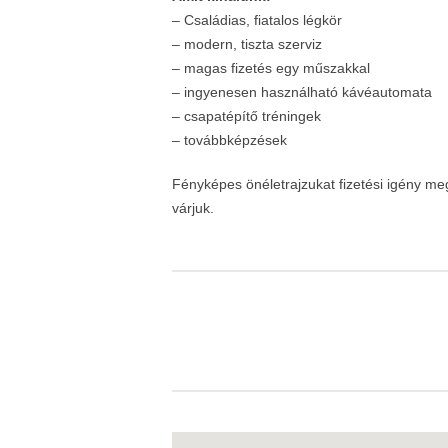
– Családias, fiatalos légkör
– modern, tiszta szerviz
– magas fizetés egy műszakkal
– ingyenesen használható kávéautomata
– csapatépítő tréningek
– továbbképzések
Fényképes önéletrajzukat fizetési igény me
várjuk.