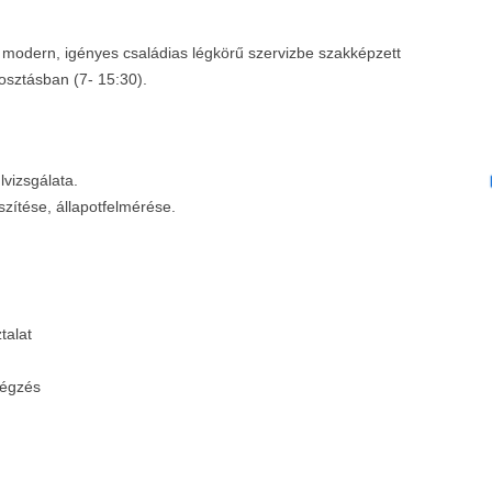
lt, modern, igényes családias légkörű szervizbe szakképzett
sztásban (7- 15:30).
lvizsgálata.
zítése, állapotfelmérése.
talat
végzés