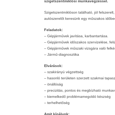
szigetszentmiklósi munkavégzéssel.
Szigetszentmiklóson található, jól felszere
autószerelőt keresünk egy műszakos időbeo
Feladatok:
– Gépjárművek javítása, karbantartása.
– Gépjárművek időszakos szervizelése, felü
– Gépjárművek műszaki vizsgára való felkés
– Jármű-diagnosztika
Elvárások:
– szakirányú végzettség
– hasonló területen szerzett szakmai tapasz
– önállóság
– precizitás, pontos és megbízható munka
– kiemelkedő problémamegoldó készség
– terhelhetőség
Amit kínálunk: