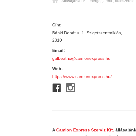
Főoldal
Állásajánlat
> Tehergépjármű-, autószerelő
Cím:
Bánki Donát u. 1. Szigetszentmiklós,
2310
Email:
galbeatrix@camionexpress.hu
Web:
https://www.camionexpress.hu/
A
Camion Express Szerviz Kft.
állásajánl