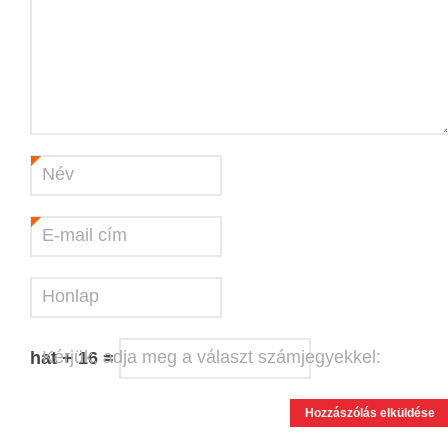
Név
*
E-mail cím
*
Honlap
Kérjük, adja meg a választ számjegyekkel:
hat + 16 =