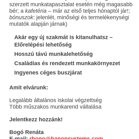
szerzett munkatapasztalat esetén még magasabb
bér; a
kafetéria
– már az első teljes hónaptól jár!;
bónuszok
: jelenlét, minőségi és termelékenységi
mutatók alapján járnak)
Akár egy új szakmát is kitanulhatsz –
Előrelépési lehetőség
Hosszú távú munkalehetőség
Családias és rendezett munkakörnyezet
Ingyenes céges buszjárat
Amit elvárunk:
Legalább általános iskolai végzettség
Több műszakos munkarend vállalása
Jelentkezz hozzánk!
Bogó Renáta
E-mail:
rbogo@hanonsystems.com