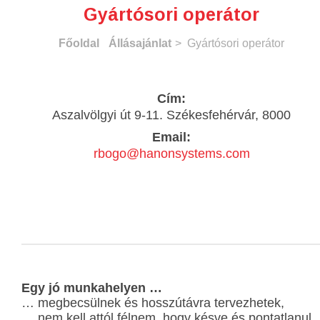
Gyártósori operátor
Főoldal
Állásajánlat
> Gyártósori operátor
Cím:
Aszalvölgyi út 9-11. Székesfehérvár, 8000
Email:
rbogo@hanonsystems.com
Egy jó munkahelyen …
… megbecsülnek és hosszútávra tervezhetek,
… nem kell attól félnem, hogy késve és pontatlanul