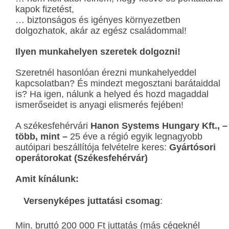
kapok fizetést,
… biztonságos és igényes környezetben
dolgozhatok, akár az egész családommal!
Ilyen munkahelyen szeretek dolgozni!
Szeretnél hasonlóan érezni munkahelyeddel
kapcsolatban? És mindezt megosztani barátaiddal
is? Ha igen, nálunk a helyed és hozd magaddal
ismerőseidet is anyagi elismerés fejében!
A székesfehérvári
Hanon Systems Hungary Kft., –
több, mint –
25 éve a régió egyik legnagyobb
autóipari beszállítója felvételre keres:
Gyártósori
operátorokat (Székesfehérvár)
Amit kínálunk:
Versenyképes juttatási csomag
:
Min. bruttó 200 000 Ft juttatás (más cégeknél