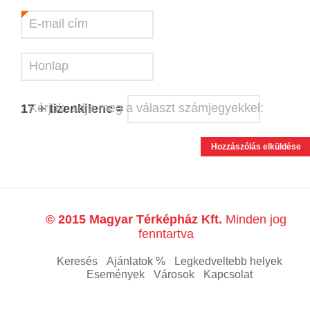
E-mail cím
*
Honlap
Kérjük, adja meg a választ számjegyekkel:
17 + tizenkilenc =
© 2015 Magyar Térképház Kft.
Minden jog
fenntartva
Keresés
Ajánlatok %
Legkedveltebb helyek
Események
Városok
Kapcsolat