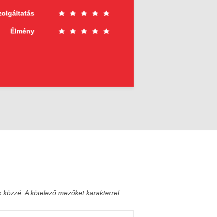
zolgáltatás
Élmény
k közzé.
A kötelező mezőket
karakterrel