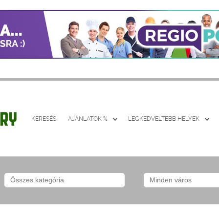
KERESÉS
AJÁNLATOK %
LEGKEDVELTEBB HELYEK