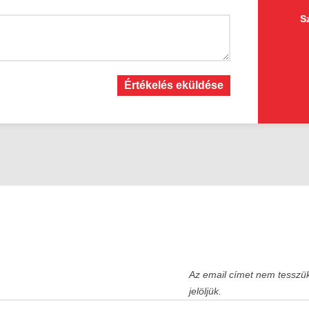
S
Értékelés eküldése
Az email címet nem tesszü
jelöljük.