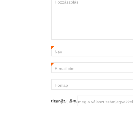
Hozzászólás
Név
*
E-mail cím
*
Honlap
tizenöt − 5 =
Kérjük, adja meg a választ számjegyekkel