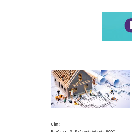
Cím:
Boróka u. 3. Székesfehérvár, 8000