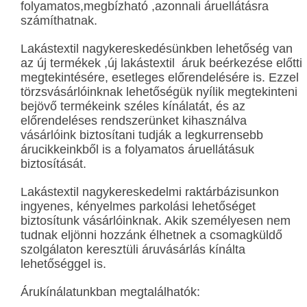
folyamatos,megbízható ,azonnali áruellátásra
számíthatnak.
Lakástextil nagykereskedésünkben lehetőség van
az új termékek ,új lakástextil áruk beérkezése előtti
megtekintésére, esetleges előrendelésére is. Ezzel
törzsvásárlóinknak lehetőségük nyílik megtekinteni
bejövő termékeink széles kínálatát, és az
előrendeléses rendszerünket kihasználva
vásárlóink biztosítani tudják a legkurrensebb
árucikkeinkből is a folyamatos áruellátásuk
biztosítását.
Lakástextil nagykereskedelmi raktárbázisunkon
ingyenes, kényelmes parkolási lehetőséget
biztosítunk vásárlóinknak. Akik személyesen nem
tudnak eljönni hozzánk élhetnek a csomagküldő
szolgálaton keresztüli áruvásárlás kínálta
lehetőséggel is.
Árukínálatunkban megtalálhatók: