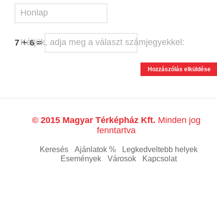
Honlap
Kérjük, adja meg a választ számjegyekkel:
7 + 6 =
© 2015 Magyar Térképház Kft.
Minden jog
fenntartva
Keresés
Ajánlatok %
Legkedveltebb helyek
Események
Városok
Kapcsolat