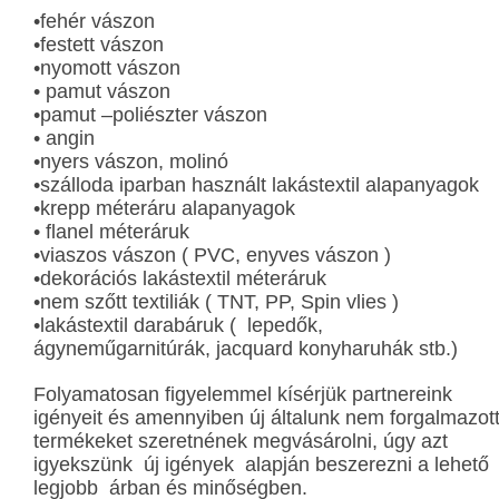
•fehér vászon
•festett vászon
•nyomott vászon
• pamut vászon
•pamut –poliészter vászon
• angin
•nyers vászon, molinó
•szálloda iparban használt lakástextil alapanyagok
•krepp méteráru alapanyagok
• flanel méteráruk
•viaszos vászon ( PVC, enyves vászon )
•dekorációs lakástextil méteráruk
•nem szőtt textiliák ( TNT, PP, Spin vlies )
•lakástextil darabáruk ( lepedők,
ágyneműgarnitúrák, jacquard konyharuhák stb.)
Folyamatosan figyelemmel kísérjük partnereink
igényeit és amennyiben új általunk nem forgalmazot
termékeket szeretnének megvásárolni, úgy azt
igyekszünk új igények alapján beszerezni a lehető
legjobb árban és minőségben.