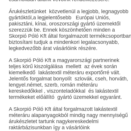
Árukészletünket közvetlenül a legjobb, legnagyobb
gyártóktól,a legjelentősebb Európai Uniós,
pakisztáni, kínai, oroszországi gyártó üzemektől
szerezzük be. Ennek köszönhetően minden a
Skorpió Póló Kft által forgalmazott termékcsoportba
biztosítani tudjuk a mindenkori legalacsonyabb,
legkedvezőbb árat vásárlóink részére.
A Skorpió Póló Kft a magyarországi partnerinek
teljes körű kiszolgálása mellett az évek során
kiemelkedő lakástextil méteráru exportőrré vált.
Jelentős forgalmat bonyolít szlovák, cseh, horváth,
lengyel.német, szerb, román méteráru
kereskedőkkel , viszonteladókkal és lakástextil
termékeket előállító gyártó üzemekkel egyaránt.
A Skorpió Póló Kft által forgalmazott lakástextil
méteráru alapanyagokból mindig nagy mennyiségű
árukészletet tartunk nagykereskedelmi
raktárbázisunkban így a vásárlóink