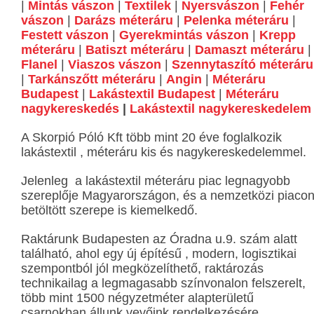
|
Mintás vászon
|
Textilek
|
Nyersvászon
|
Fehér
vászon
|
Darázs méteráru
|
Pelenka méteráru
|
Festett vászon
|
Gyerekmintás vászon
|
Krepp
méteráru
|
Batiszt méteráru
|
Damaszt méteráru
|
Flanel
|
Viaszos vászon
|
Szennytaszító méteráru
|
Tarkánszőtt méteráru
|
Angin
|
Méteráru
Budapest
|
Lakástextil Budapest
|
Méteráru
nagykereskedés
|
Lakástextil nagykereskedelem
A Skorpió Póló Kft több mint 20 éve foglalkozik
lakástextil , méteráru kis és nagykereskedelemmel.
Jelenleg a lakástextil méteráru piac legnagyobb
szereplője Magyarországon, és a nemzetközi piaco
betöltött szerepe is kiemelkedő.
Raktárunk Budapesten az Óradna u.9. szám alatt
található, ahol egy új építésű , modern, logisztikai
szempontból jól megközelíthető, raktározás
technikailag a legmagasabb színvonalon felszerelt,
több mint 1500 négyzetméter alapterületű
csarnokban állunk vevőink rendelkezésére.