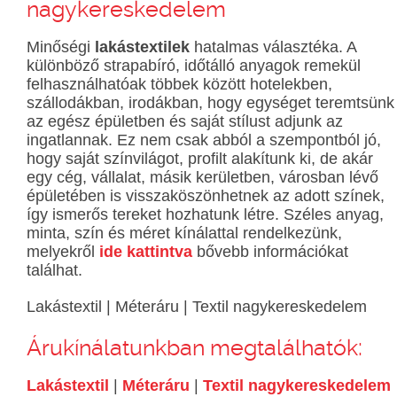
nagykereskedelem
Minőségi
lakástextilek
hatalmas választéka. A
különböző strapabíró, időtálló anyagok remekül
felhasználhatóak többek között hotelekben,
szállodákban, irodákban, hogy egységet teremtsünk
az egész épületben és saját stílust adjunk az
ingatlannak. Ez nem csak abból a szempontból jó,
hogy saját színvilágot, profilt alakítunk ki, de akár
egy cég, vállalat, másik kerületben, városban lévő
épületében is visszaköszönhetnek az adott színek,
így ismerős tereket hozhatunk létre. Széles anyag,
minta, szín és méret kínálattal rendelkezünk,
melyekről
ide kattintva
bővebb információkat
találhat.
Lakástextil | Méteráru | Textil nagykereskedelem
Árukínálatunkban megtalálhatók:
Lakástextil
|
Méteráru
|
Textil nagykereskedelem