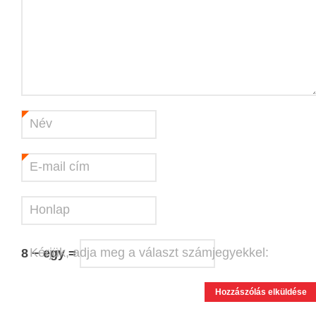
Név
*
E-mail cím
*
Honlap
Kérjük, adja meg a választ számjegyekkel:
8 − egy =