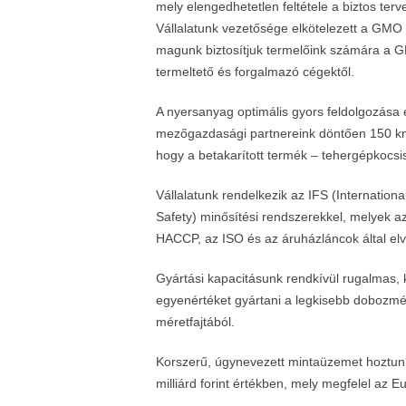
mely elengedhetetlen feltétele a biztos te
Vállalatunk vezetősége elkötelezett a GMO 
magunk biztosítjuk termelőink számára a 
termeltető és forgalmazó cégektől.
A nyersanyag optimális gyors feldolgozása
mezőgazdasági partnereink döntően 150 km-e
hogy a betakarított termék – tehergépkocsis
Vállalatunk rendelkezik az IFS (Internatio
Safety) minősítési rendszerekkel, melyek 
HACCP, az ISO és az áruházláncok által elv
Gyártási kapacitásunk rendkívül rugalmas, 
egyenértéket gyártani a legkisebb dobozmé
méretfajtából.
Korszerű, úgynevezett mintaüzemet hoztunk
milliárd forint értékben, mely megfelel az 