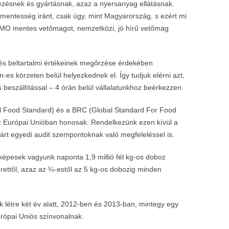
rvezésnek és gyártásnak, azaz a nyersanyag ellátásnak.
mentesség iránt, csak úgy, mint Magyarország, s ezért mi
GMO mentes vetőmagot, nemzetközi, jó hírű vetőmag
 és beltartalmi értékeinek megőrzése érdekében
s körzeten belül helyezkednek el. Így tudjuk elérni azt,
 beszállítással – 4 órán belül vállalatunkhoz beérkezzen.
nal Food Standard) és a BRC (Global Standard For Food
az Európai Unióban honosak. Rendelkezünk ezen kívül a
árt egyedi audit szempontoknak való megfeleléssel is.
képesek vagyunk naponta 1,9 millió fél kg-os doboz
rettől, azaz az ¼-estől az 5 kg-os dobozig minden
 létre két év alatt, 2012-ben és 2013-ban, mintegy egy
Európai Uniós színvonalnak.