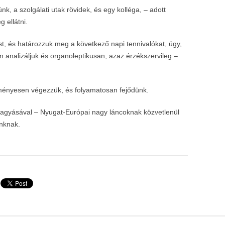
, a szolgálati utak rövidek, és egy kolléga, – adott
 ellátni.
t, és határozzuk meg a következő napi tennivalókat, úgy,
n analizáljuk és organoleptikusan, azaz érzékszervileg –
ményesen végezzük, és folyamatosan fejődünk.
hagyásával – Nyugat-Európai nagy láncoknak közvetlenül
ánknak.