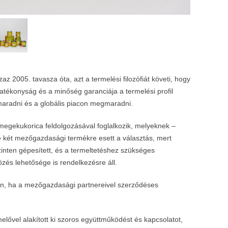
z 2005. tavasza óta, azt a termelési filozófiát követi, hogy
 hatékonyság és a minőség garanciája a termelési profil
 maradni és a globális piacon megmaradni.
megekukorica feldolgozásával foglalkozik, melyeknek –
 e két mezőgazdasági termékre esett a választás, mert
inten gépesített, és a termeltetéshez szükséges
és lehetősége is rendelkezésre áll.
kon, ha a mezőgazdasági partnereivel szerződéses
lővel alakított ki szoros együttműködést és kapcsolatot,