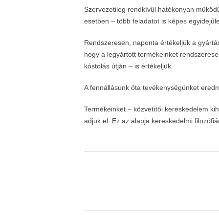
Szervezetileg rendkívül hatékonyan működünk
esetben – több feladatot is képes egyidejűleg
Rendszeresen, naponta értékeljük a gyártás
hogy a legyártott termékeinket rendszerese
kóstolás útján – is értékeljük.
A fennállásunk óta tevékenységünket ered
Termékeinket – közvetítői kereskedelem ki
adjuk el. Ez az alapja kereskedelmi filozófi