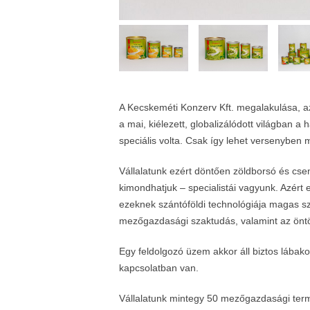
A Kecskeméti Konzerv Kft. megalakulása, aza
a mai, kiélezett, globalizálódott világban a
speciális volta. Csak így lehet versenyben
Vállalatunk ezért döntően zöldborsó és cse
kimondhatjuk – specialistái vagyunk. Azért
ezeknek szántóföldi technológiája magas sz
mezőgazdasági szaktudás, valamint az öntöz
Egy feldolgozó üzem akkor áll biztos lába
kapcsolatban van.
Vállalatunk mintegy 50 mezőgazdasági terme