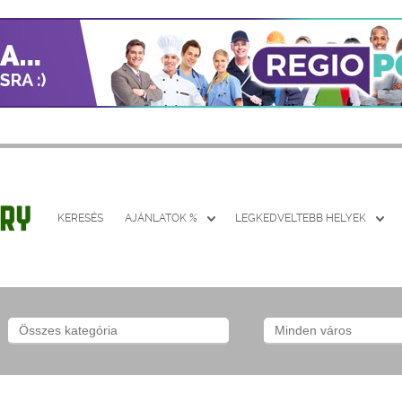
KERESÉS
AJÁNLATOK %
LEGKEDVELTEBB HELYEK