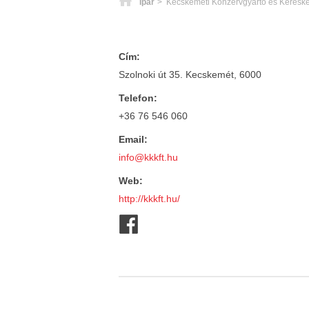
Főoldal
Ipar
> Kecskeméti Konzervgyártó és Keresked
Cím:
Szolnoki út 35. Kecskemét, 6000
Telefon:
+36 76 546 060
Email:
info@kkkft.hu
Web:
http://kkkft.hu/