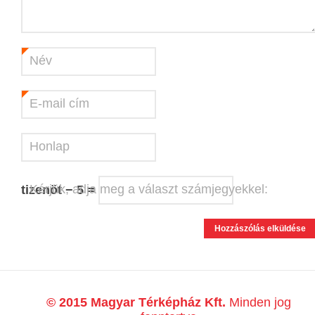
Név
*
E-mail cím
*
Honlap
Kérjük, adja meg a választ számjegyekkel:
tizenöt − 5 =
© 2015 Magyar Térképház Kft.
Minden jog