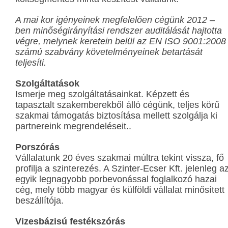
A mai kor igényeinek megfelelően cégünk 2012 –
ben minőségirányítási rendszer auditálását hajtotta
végre, melynek keretein belül az EN ISO 9001:2008
számú szabvány követelményeinek betartását
teljesíti.
Szolgáltatások
Ismerje meg szolgáltatásainkat. Képzett és
tapasztalt szakemberekből álló cégünk, teljes körű
szakmai támogatás biztosítása mellett szolgálja ki
partnereink megrendeléseit..
Porszórás
Vállalatunk 20 éves szakmai múltra tekint vissza, fő
profilja a szinterezés. A Szinter-Ecser Kft. jelenleg a
egyik legnagyobb porbevonással foglalkozó hazai
cég, mely több magyar és külföldi vállalat minősített
beszállítója.
Vizesbázisú festékszórás