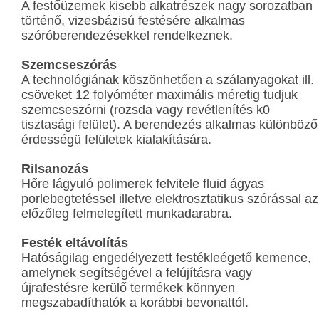
A festőüzemek kisebb alkatrészek nagy sorozatban
történő, vizesbázisú festésére alkalmas
szóróberendezésekkel rendelkeznek.
Szemcseszórás
A technológiának köszönhetően a szálanyagokat ill.
csöveket 12 folyóméter maximális méretig tudjuk
szemcseszórni (rozsda vagy revétlenítés k0
tisztasági felület). A berendezés alkalmas különböző
érdességü felületek kialakítására.
Rilsanozás
Hőre lágyuló polimerek felvitele fluid ágyas
porlebegtetéssel illetve elektrosztatikus szórással az
előzőleg felmelegített munkadarabra.
Festék eltávolítás
Hatóságilag engedélyezett festékleégető kemence,
amelynek segítségével a felújításra vagy
újrafestésre kerülő termékek könnyen
megszabadíthatók a korábbi bevonattól.