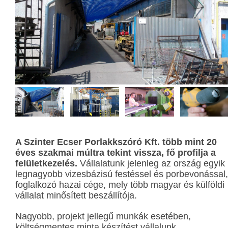
A Szinter Ecser Porlakkszóró Kft. több mint 20
éves szakmai múltra tekint vissza, fő profilja a
felületkezelés.
Vállalatunk jelenleg az ország egyik
legnagyobb vizesbázisú festéssel és porbevonással,
foglalkozó hazai cége, mely több magyar és külföldi
vállalat minősített beszállítója.
Nagyobb, projekt jellegű munkák esetében,
költségmentes minta készítést vállalunk.