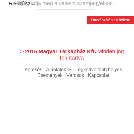
Kérjük, adja meg a választ számjegyekkel:
5 + húsz =
© 2015 Magyar Térképház Kft.
Minden jog
fenntartva
Keresés
Ajánlatok %
Legkedveltebb helyek
Események
Városok
Kapcsolat