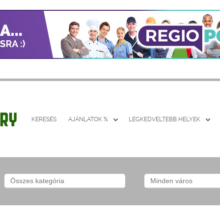
KERESÉS
AJÁNLATOK %
LEGKEDVELTEBB HELYEK