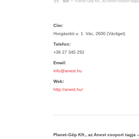
Főoldal
Ipar
> Planet-Gép Kft., az Anest csoport tagja
Cím:
Horgásztói u. 1. Vác, 2600 (Václiget)
Telefon:
+36 27 345 292
Email:
info@anest.hu
Web:
http://anest.hu/
Planet-Gép Kft., az Anest csoport tagj