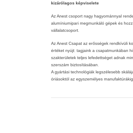
kizárólagos képviselete
Az Anest csoport nagy hagyománnyal rendelk
alumíniumipari megmunkáló gépek és hozzáj
vállalatcsoport.
Az Anest Csapat az erősségek rendkívüli ko
értéket nyújt: tagjaink a csapatmunkában h
szakterületek teljes lefedettséget adnak mi
szerszám biztosításában.
A gyártási technológiák legszélesebb skálájá
óriásoktól az egyszemélyes manufaktúrákig