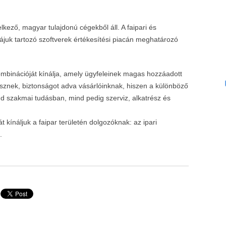
ező, magyar tulajdonú cégekből áll. A faipari és
uk tartozó szoftverek értékesítési piacán meghatározó
mbinációját kínálja, amely ügyfeleinek magas hozzáadott
isznek, biztonságot adva vásárlóinknak, hiszen a különböző
nd szakmai tudásban, mind pedig szerviz, alkatrész és
t kínáljuk a faipar területén dolgozóknak: az ipari
.