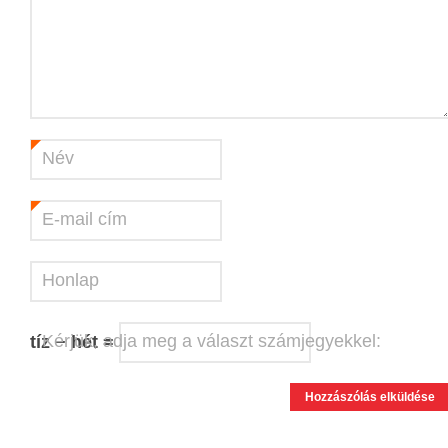
Név
*
E-mail cím
*
Honlap
Kérjük, adja meg a választ számjegyekkel:
tíz − hét =